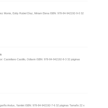
dez Monte, Eddy Rubiel Díaz, Miriam Elena ISBN: 978-84-942192-9-0 32
es
or: Castellano Castillo, Odlavin ISBN: 978-84-942192-8-3 32 páginas
gariño Andux, Yamilet ISBN: 978-84-942192-7-6 32 páginas Tamaño 22 x