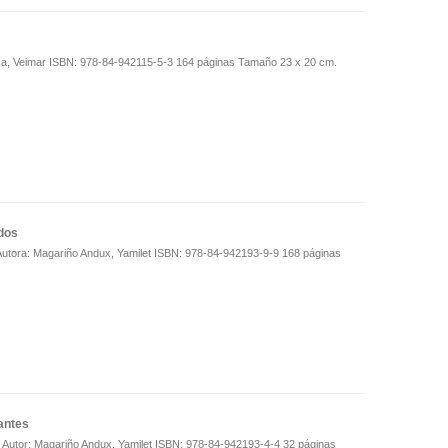
ca, Veimar ISBN: 978-84-942115-5-3 164 páginas Tamaño 23 x 20 cm.
dos
utora: Magariño Andux, Yamilet ISBN: 978-84-942193-9-9 168 páginas
antes
s Autor: Magariño Andux, Yamilet ISBN: 978-84-942193-4-4 32 páginas