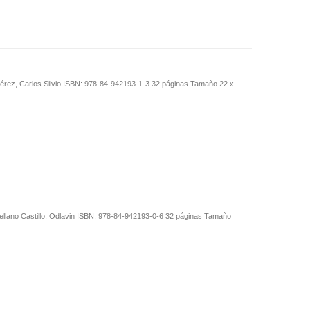
 Pérez, Carlos Silvio ISBN: 978-84-942193-1-3 32 páginas Tamaño 22 x
ellano Castillo, Odlavin ISBN: 978-84-942193-0-6 32 páginas Tamaño