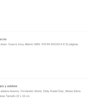
iscos
Autor: Guerra Jova, Alberto ISBN: 978-84-942193-6-8 32 páginas
jos y adobos
y adobos Autores: Fernández Monte, Eddy Rubiel Díaz, Miriam Elena
inas Tamaño 22 x 16 cm.