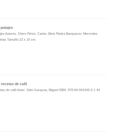
 potajes
es Autores: Otero Pérez, Carlos Silvio Piedra Banquecer, Mercedes
inas Tamaño 22 x 16 cm.
recetas de café
as de café Autor: Selvi Garayoa, Miguel ISBN: 978-84-944345-0-1 44