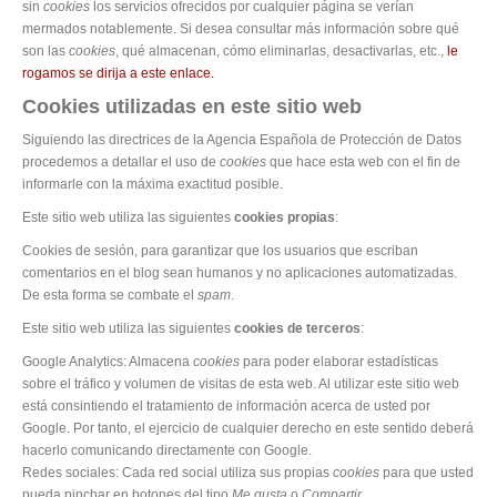
sin
cookies
los servicios ofrecidos por cualquier página se verían
mermados notablemente. Si desea consultar más información sobre qué
son las
cookies
, qué almacenan, cómo eliminarlas, desactivarlas, etc.,
le
rogamos se dirija a este enlace.
Cookies utilizadas en este sitio web
Siguiendo las directrices de la Agencia Española de Protección de Datos
procedemos a detallar el uso de
cookies
que hace esta web con el fin de
informarle con la máxima exactitud posible.
Este sitio web utiliza las siguientes
cookies propias
:
Cookies de sesión, para garantizar que los usuarios que escriban
comentarios en el blog sean humanos y no aplicaciones automatizadas.
De esta forma se combate el
spam
.
Este sitio web utiliza las siguientes
cookies de terceros
:
Google Analytics: Almacena
cookies
para poder elaborar estadísticas
sobre el tráfico y volumen de visitas de esta web. Al utilizar este sitio web
está consintiendo el tratamiento de información acerca de usted por
Google. Por tanto, el ejercicio de cualquier derecho en este sentido deberá
hacerlo comunicando directamente con Google.
Redes sociales: Cada red social utiliza sus propias
cookies
para que usted
pueda pinchar en botones del tipo
Me gusta
o
Compartir
.