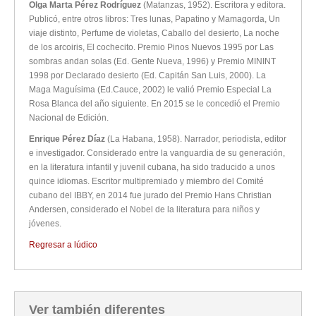
Olga Marta Pérez Rodríguez
(Matanzas, 1952). Escritora y editora.
Publicó, entre otros libros: Tres lunas, Papatino y Mamagorda, Un
viaje distinto, Perfume de violetas, Caballo del desierto, La noche
de los arcoiris, El cochecito. Premio Pinos Nuevos 1995 por Las
sombras andan solas (Ed. Gente Nueva, 1996) y Premio MININT
1998 por Declarado desierto (Ed. Capitán San Luis, 2000). La
Maga Maguísima (Ed.Cauce, 2002) le valió Premio Especial La
Rosa Blanca del año siguiente. En 2015 se le concedió el Premio
Nacional de Edición.
Enrique Pérez Díaz
(La Habana, 1958). Narrador, periodista, editor
e investigador. Considerado entre la vanguardia de su generación,
en la literatura infantil y juvenil cubana, ha sido traducido a unos
quince idiomas. Escritor multipremiado y miembro del Comité
cubano del IBBY, en 2014 fue jurado del Premio Hans Christian
Andersen, considerado el Nobel de la literatura para niños y
jóvenes.
Regresar a lúdico
Ver también diferentes