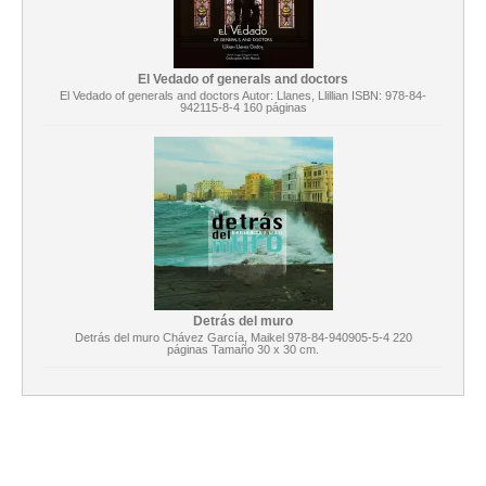
El Vedado of generals and doctors
El Vedado of generals and doctors Autor: Llanes, Llillian ISBN: 978-84-
942115-8-4 160 páginas
Detrás del muro
Detrás del muro Chávez García, Maikel 978-84-940905-5-4 220
páginas Tamaño 30 x 30 cm.