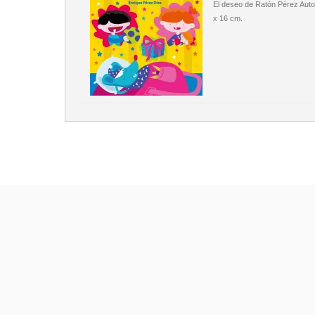
El deseo de Ratón Pérez Aut
x 16 cm.