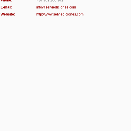
Phone:
+34 961 200 942
E-mail:
info@selviediciones.com
Website:
http://www.selviediciones.com