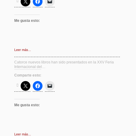
Me gusta esto:
Leer más...
Catorce nuevos libros han sido presentados en la XXV Feria
Internacional del…
Comparte esto:
Me gusta esto:
Leer más...