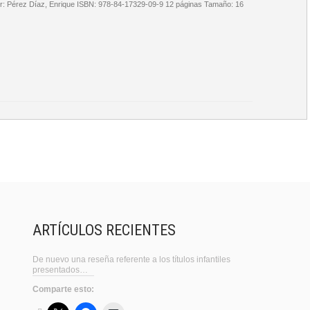
or: Pérez Díaz, Enrique ISBN: 978-84-17329-09-9 12 páginas Tamaño: 16
ARTÍCULOS RECIENTES
De nuevo una reseña referente a los títulos infantiles
presentados…
Comparte esto: