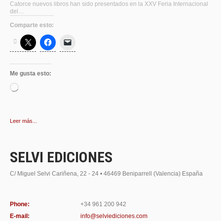
Catorce nuevos libros han sido presentados en la XXV Feria Internacional
del…
Comparte esto:
Me gusta esto:
Cargando...
Leer más...
SELVI EDICIONES
C/ Miguel Selvi Cariñena, 22 - 24 • 46469 Beniparrell (Valencia) España
Phone:
+34 961 200 942
E-mail:
info@selviediciones.com