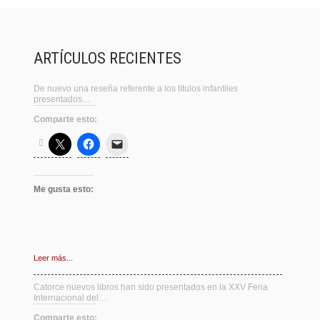
ARTÍCULOS RECIENTES
De nuevo una reseña referente a los títulos infantiles
presentados…
Comparte esto:
Me gusta esto:
Leer más...
Catorce nuevos libros han sido presentados en la XXV Feria
Internacional del…
Comparte esto: