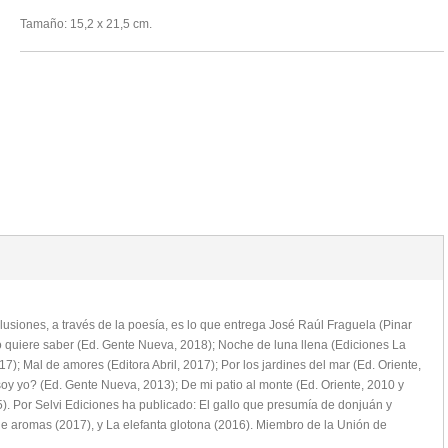
Tamaño: 15,2 x 21,5 cm.
ilusiones, a través de la poesía, es lo que entrega José Raúl Fraguela (Pinar
o quiere saber (Ed. Gente Nueva, 2018); Noche de luna llena (Ediciones La
7); Mal de amores (Editora Abril, 2017); Por los jardines del mar (Ed. Oriente,
oy yo? (Ed. Gente Nueva, 2013); De mi patio al monte (Ed. Oriente, 2010 y
). Por Selvi Ediciones ha publicado: El gallo que presumía de donjuán y
de aromas (2017), y La elefanta glotona (2016). Miembro de la Unión de