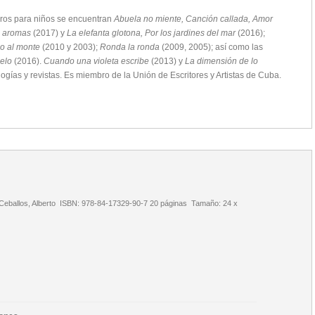
ibros para niños se encuentran
Abuela no miente, Canción callada, Amor
de aromas
(2017) y
La elefanta glotona, Por los jardines del mar
(2016);
io al monte
(2010 y 2003);
Ronda la ronda
(2009, 2005); así como las
elo
(2016).
Cuando una violeta escribe
(2013) y
La dimensión de lo
gías y revistas. Es miembro de la Unión de Escritores y Artistas de Cuba.
 Ceballos, Alberto ISBN: 978-84-17329-90-7 20 páginas Tamaño: 24 x