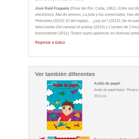
José Raúl Fraguela
(Pinar del Río, Cuba, 1961). Entre sus l
electrónico, Mal de amores, La jutía y los comerciales, Haz 
Petrushka
(2015); E
l del espejo… ¿soy yo?
(2013);
De mi pat
selecciones
Del naranjo el azahar
(2014) y
Cuentos de Chicu
trascendente
(2011). Textos suyos aparecen en diversas antolo
Regresar a lúdico
Ver también diferentes
Avión de papel
Avión de papel Autor: Peraza
33,5 cm.